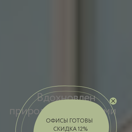
В
д
о
х
н
о
в
л
е
н
п
р
и
р
о
д
н
ы
м
и
р
и
т
м
а
м
и
ОФИСЫ ГОТОВЫ
СКИДКА 12%